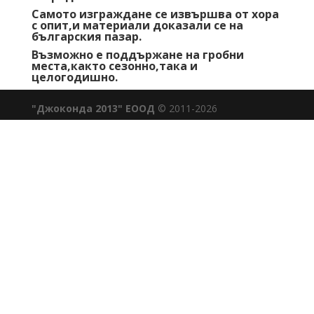
Самото изграждане се извършва от хора
с опит,и материали доказали се на
българския пазар.
Възможно е поддържане на гробни
места,както сезонно,така и
целогодишно.
"Джоконда 2013" ЕООД
© 2011-2026