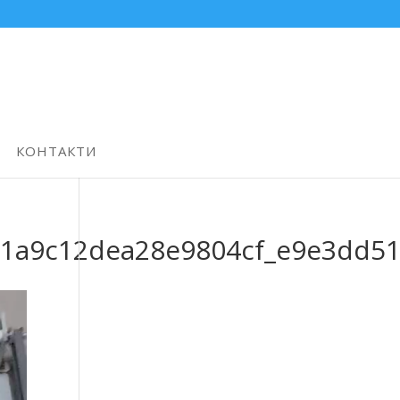
КОНТАКТИ
51a9c12dea28e9804cf_e9e3dd5