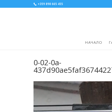
+359 898 665 455
НАЧАЛО
Г
0-02-0a-
437d90ae5faf367442
Видео